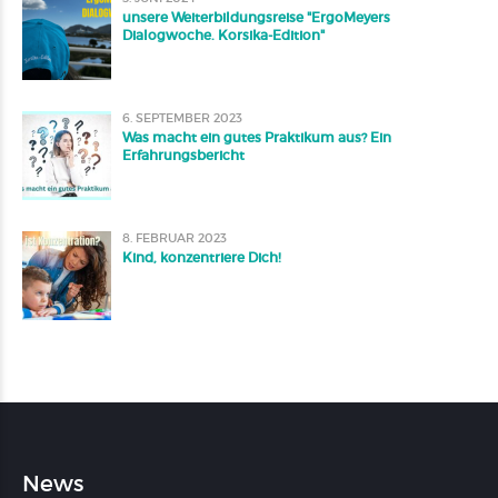
unsere Weiterbildungsreise "ErgoMeyers
Dialogwoche. Korsika-Edition"
6. SEPTEMBER 2023
Was macht ein gutes Praktikum aus? Ein
Erfahrungsbericht
8. FEBRUAR 2023
Kind, konzentriere Dich!
News