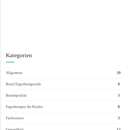
Kategorien
Allgemein
29
Beruf ErgotherapeutIn
9
Berufspolitik
5
Ergotherapie für Kinder
8
Fachwissen
3
Gesundheit
12