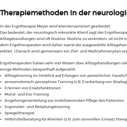
Therapiemethoden in der neurologi
In der Ergotherapie Meyer wird klientenzentriert gearbeitet.
Das bedeutet, der neurologisch erkrankte Klient sagt der Ergothera
Alltagshandlungen sind oft Routine. Routine zu verändern, ist nicht 
dem Ergotherapeuten wird daher zuerst die ausgewählte Alltagshand
erklärt..
) Danach wird gemeinsam ein Ziel- und Maßnahmenplan erstellt.
Ergotherapeuten haben sehr viel Wissen über Alltagshandlungen ode
einige Methoden beispielhaft aufgezählt:
Alltagstraining im Hinblick auf Erlangen von persönlicher, häuslic
sensomotorisch-perzeptives Training (z.B. Erarbeitung von Strateg
Erlernen von Ersatzfunktionen
Mund- und Ess-Training
Angehörigenanleitung zur mobilisierenden Pflege des Patienten
Ergometer- und Belastungstraining
Spiegeltherapie
Hilfsmittelberatung für Klienten (z.B. zum sinnvollen Einsatz
thera