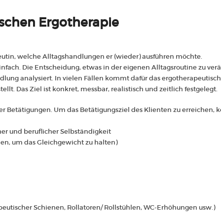
schen Ergotherapie
peutin, welche Alltagshandlungen er (wieder) ausführen möchte.
einfach. Die Entscheidung, etwas in der eigenen Alltagsroutine zu ve
lung analysiert. In vielen Fällen kommt dafür das ergotherapeutis
 Das Ziel ist konkret, messbar, realistisch und zeitlich festgelegt.
r Betätigungen. Um das Betätigungsziel des Klienten zu erreichen,
her und beruflicher Selbständigkeit
ien, um das Gleichgewicht zu halten)
peutischer Schienen
, Rollatoren/ Rollstühlen, WC-Erhöhungen usw.)