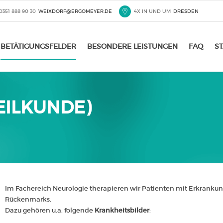
0351 888 90 30
WEIXDORF@ERGOMEYER.DE
4X IN UND UM
DRESDEN
BETÄTIGUNGSFELDER
BESONDERE LEISTUNGEN
FAQ
S
EILKUNDE)
Im Fachereich Neurologie therapieren wir Patienten mit Erkrankun
Rückenmarks.
Dazu gehören u.a. folgende
Krankheitsbilder
: