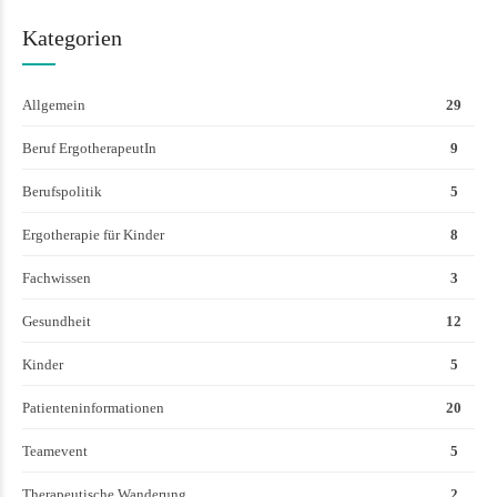
Kategorien
Allgemein
29
Beruf ErgotherapeutIn
9
Berufspolitik
5
Ergotherapie für Kinder
8
Fachwissen
3
Gesundheit
12
Kinder
5
Patienteninformationen
20
Teamevent
5
Therapeutische Wanderung
2