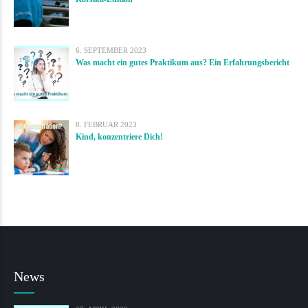
6. SEPTEMBER 2023
Was macht ein gutes Praktikum aus? Ein Erfahrungsbericht
8. FEBRUAR 2023
Kind, konzentriere Dich!
News